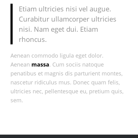
Etiam ultricies nisi vel augue.
Curabitur ullamcorper ultricies
nisi. Nam eget dui. Etiam
rhoncus.
Aenean commodo ligula eget dolor.
Aenean
massa
. Cum sociis natoque
penatibus et magnis dis parturient montes,
nascetur ridiculus mus. Donec quam felis,
ultricies nec, pellentesque eu, pretium quis,
sem.